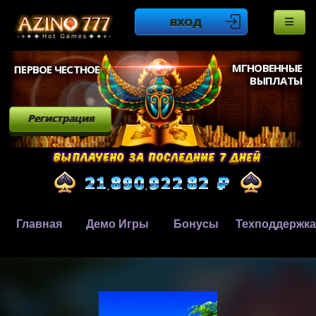
ВХОД
МГНОВЕННЫЕ
ПЕРВОЕ ЧЕСТНОЕ
ВЫПЛАТЫ
Регистрация
Главная
Демо Игры
Бонусы
Техподдержка
,
,
.