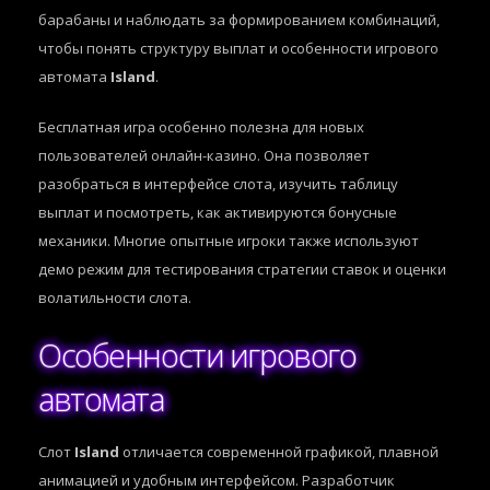
барабаны и наблюдать за формированием комбинаций,
чтобы понять структуру выплат и особенности игрового
автомата
Island
.
Бесплатная игра особенно полезна для новых
пользователей онлайн-казино. Она позволяет
разобраться в интерфейсе слота, изучить таблицу
выплат и посмотреть, как активируются бонусные
механики. Многие опытные игроки также используют
демо режим для тестирования стратегии ставок и оценки
волатильности слота.
Особенности игрового
автомата
Слот
Island
отличается современной графикой, плавной
анимацией и удобным интерфейсом. Разработчик