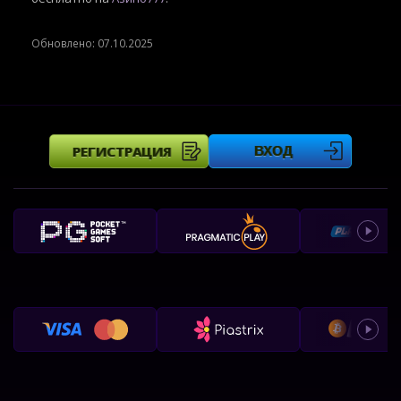
Обновлено:
07.10.2025
РЕГИСТРАЦИЯ
ВХОД