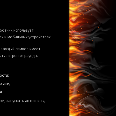
аботчик
использует
х и мобильных устройствах.
. Каждый символ имеет
ьные игровые раунды.
ости;
грыши;
я.
ки, запускать автоспины,