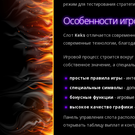
режим для тестирования стратеги
Особенности игр
Слот
Keks
отличается современно
современные технологии, благода
Игровой процесс строится вокру
собственное значение, а специал
простые правила игры
- инт
специальные символы
- доп
бонусные функции
- игровые
высокое качество графики
Панель управления слота располо
открывать таблицу выплат и конт