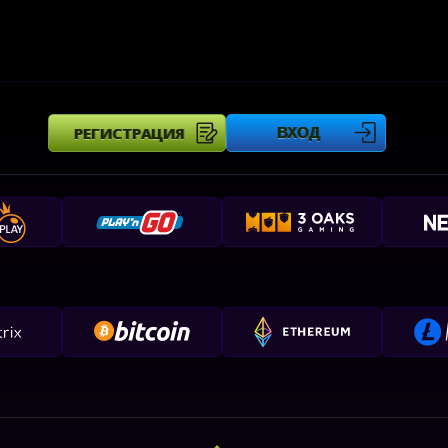
РЕГИСТРАЦИЯ
ВХОД