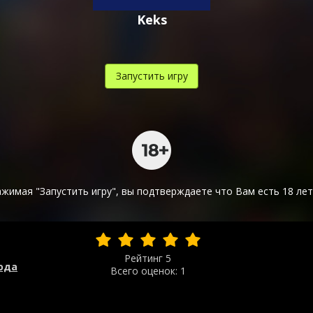
Keks
Запустить игру
жимая "Запустить игру", вы подтверждаете что Вам есть 18 лет
Рейтинг
5
юда
Всего оценок:
1