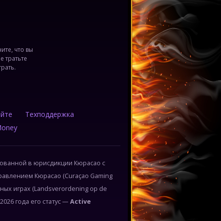
ите, что вы
Не тратьте
рать.
айте
Техподдержка
Money
ированной в юрисдикции Кюрасао с
равлением Кюрасао (Curaçao Gaming
ных играх (Landsverordening op de
 2026 года его статус —
Active