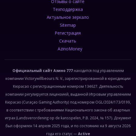
Отзывы о сайте
Техподдержка
Актуальное зеркало
Sitemap
Регистрация
Скачать
AzinoMoney
Официальный сайт Азино 777
находится под управлением
компании Victorywillbeours N. V., зарегистрированной в юрисдикции
Кюрасао с регистрационным номером 134627. Деятельность
компании регулируется лицензией, выданной Игровым управлением
Кюрасао (Curaçao Gaming Authority) под номером OGL/2024/173/0199,
в соответствии с требованиями Национального закона об азартных
играх (Landsverordening op de kansspelen, P.B. 2024, № 157). Документ
был оформлен 14 апреля 2025 года, и по состоянию на 9 августа 2026
года его статус —
Active