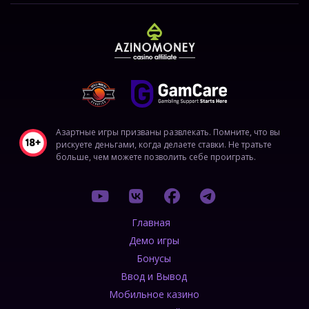
Азартные игры призваны развлекать. Помните, что вы
рискуете деньгами, когда делаете ставки. Не тратьте
больше, чем можете позволить себе проиграть.
Главная
Демо игры
Бонусы
Ввод и Вывод
Мобильное казино