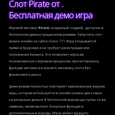
Слот Pirate от .
Бесплатная демо игра
Игровой автомат
Pirate
, созданный студией
, доступен в
бесплатном демонстрационном режиме. Запустить слот
можно онлайн на сайте
Азино 777
. Игра открывается
прямо в браузере и не требует регистрации или
пополнения баланса. Это позволяет игрокам
познакомиться с игровым процессом, протестировать
функции автомата и изучить механику слота без
финансового риска.
Демо-режим полностью повторяет оригинальную версию
игры, которая используется в онлайн-казино для ставок
на реальные деньги. В бесплатной версии доступны те же
символы, линии выплат, бонусные функции и
дополнительные раунды. Игрок может вращать