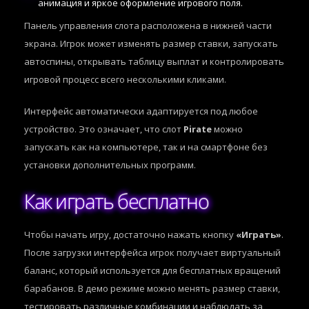
анимация и яркое оформление игрового поля.
Панель управления слота расположена в нижней части
экрана. Игрок может изменять размер ставки, запускать
автоспины, открывать таблицу выплат и контролировать
игровой процесс всего несколькими кликами.
Интерфейс автоматически адаптируется под любое
устройство. Это означает, что слот
Pirate
можно
запускать как на компьютере, так и на смартфоне без
установки дополнительных программ.
Как играть бесплатно
Чтобы начать игру, достаточно нажать кнопку
«Играть»
.
После загрузки интерфейса игрок получает виртуальный
баланс, который используется для бесплатных вращений
барабанов. В демо режиме можно менять размер ставки,
тестировать различные комбинации и наблюдать за