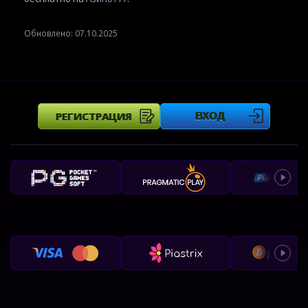
Обновлено:
07.10.2025
РЕГИСТРАЦИЯ
ВХОД