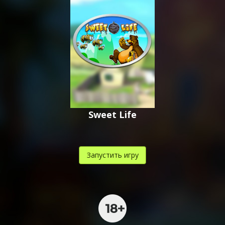
Sweet Life
Запустить игру