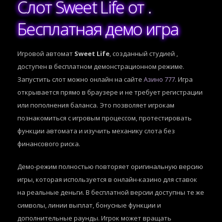
Слот Sweet Life от .
Бесплатная демо игра
Игровой автомат
Sweet Life
, созданный студией
,
доступен в бесплатном демонстрационном режиме.
Запустить слот можно онлайн на сайте
Азино 777
. Игра
открывается прямо в браузере и не требует регистрации
или пополнения баланса. Это позволяет игрокам
познакомиться с игровым процессом, протестировать
функции автомата и изучить механику слота без
финансового риска.
Демо-режим полностью повторяет оригинальную версию
игры, которая используется в онлайн-казино для ставок
на реальные деньги. В бесплатной версии доступны те же
символы, линии выплат, бонусные функции и
дополнительные раунды. Игрок может вращать