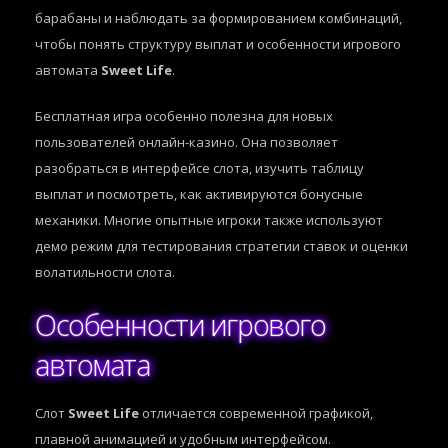
барабаны и наблюдать за формированием комбинаций,
чтобы понять структуру выплат и особенности игрового
автомата
Sweet Life
.
Бесплатная игра особенно полезна для новых
пользователей онлайн-казино. Она позволяет
разобраться в интерфейсе слота, изучить таблицу
выплат и посмотреть, как активируются бонусные
механики. Многие опытные игроки также используют
демо режим для тестирования стратегии ставок и оценки
волатильности слота.
Особенности игрового
автомата
Слот
Sweet Life
отличается современной графикой,
плавной анимацией и удобным интерфейсом.