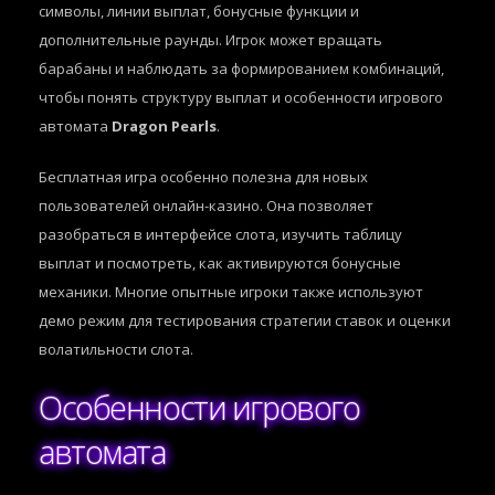
символы, линии выплат, бонусные функции и
дополнительные раунды. Игрок может вращать
барабаны и наблюдать за формированием комбинаций,
чтобы понять структуру выплат и особенности игрового
автомата
Dragon Pearls
.
Бесплатная игра особенно полезна для новых
пользователей онлайн-казино. Она позволяет
разобраться в интерфейсе слота, изучить таблицу
выплат и посмотреть, как активируются бонусные
механики. Многие опытные игроки также используют
демо режим для тестирования стратегии ставок и оценки
волатильности слота.
Особенности игрового
автомата