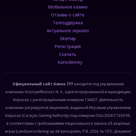
Мобильное казино
Отзывы о сайте
Техподдержка
Актуальное зеркало
Sitemap
Регистрация
Скачать
AzinoMoney
Официальный сайт Азино 777
находится под управлением
компании Victorywillbeours N. V., зарегистрированной в юрисдикции
Кюрасао с регистрационным номером 134627. Деятельность
компании регулируется лицензией, выданной Игровым управлением
Кюрасао (Curaçao Gaming Authority) под номером OGL/2024/173/0199,
в соответствии с требованиями Национального закона об азартных
играх (Landsverordening op de kansspelen, P.B. 2024, № 157). Документ