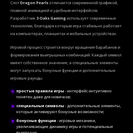
Слот
Dragon Pearls
отличается современной графикой,
плавной анимацией и удобным интерфейсом.
Разработчик
3 Oaks Gaming
использует современные
технологии, благодаря которым игра стабильно работает
на компьютерах, планшетах и мобильных устройствах.
Игровой процесс строится вокруг вращения барабанов и
формирования выигрышных комбинаций. Каждый символ
имеет собственное значение, а специальные элементы
могут запускать бонусные функции и дополнительные
игровые раунды.
простые правила игры
- интерфейс интуитивно
понятен даже для новичков;
специальные символы
- дополнительные элементы,
которые активируют бонусные возможности;
бонусные функции
- игровые механики,
увеличивающие динамику игры и потенциальные
выигрыши;