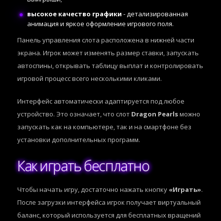
высокое качество графики
- детализированная
анимация и яркое оформление игрового поля.
Панель управления слота расположена в нижней части
экрана. Игрок может изменять размер ставки, запускать
автоспины, открывать таблицу выплат и контролировать
игровой процесс всего несколькими кликами.
Интерфейс автоматически адаптируется под любое
устройство. Это означает, что слот
Dragon Pearls
можно
запускать как на компьютере, так и на смартфоне без
установки дополнительных программ.
Как играть бесплатно
Чтобы начать игру, достаточно нажать кнопку
«Играть»
.
После загрузки интерфейса игрок получает виртуальный
баланс, который используется для бесплатных вращений