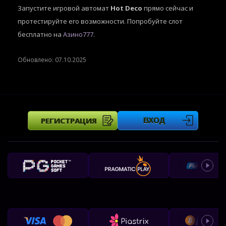
Запустите игровой автомат
Hot Deco
прямо сейчас и
протестируйте его возможности. Попробуйте слот
бесплатно на
Азино777
.
Обновлено:
07.10.2025
РЕГИСТРАЦИЯ
ВХОД