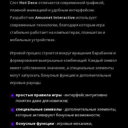
Слот
Hot Deco
отличается современной графикой,
плавной анимацией и удобным интерфейсом.
Разработчик
Amusnet Interactive
использует
современные технологии, благодаря которым игра
стабильно работает на компьютерах, планшетах и
мобильных устройствах.
Игровой процесс строится вокруг вращения барабанов и
формирования выигрышных комбинаций. Каждый символ
имеет собственное значение, а специальные элементы
могут запускать бонусные функции и дополнительные
игровые раунды.
простые правила игры
- интерфейс интуитивно
понятен даже для новичков;
специальные символы
- дополнительные элементы,
которые активируют бонусные возможности;
бонусные функции
- игровые механики,