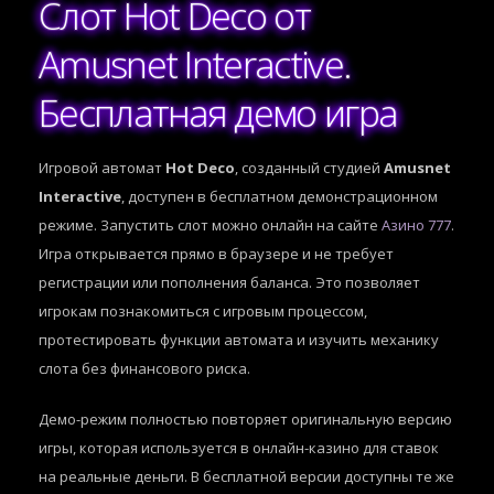
Слот Hot Deco от
Amusnet Interactive.
Бесплатная демо игра
Игровой автомат
Hot Deco
, созданный студией
Amusnet
Interactive
, доступен в бесплатном демонстрационном
режиме. Запустить слот можно онлайн на сайте
Азино 777
.
Игра открывается прямо в браузере и не требует
регистрации или пополнения баланса. Это позволяет
игрокам познакомиться с игровым процессом,
протестировать функции автомата и изучить механику
слота без финансового риска.
Демо-режим полностью повторяет оригинальную версию
игры, которая используется в онлайн-казино для ставок
на реальные деньги. В бесплатной версии доступны те же