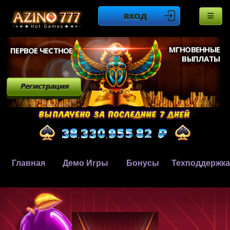
ВХОД
МГНОВЕННЫЕ
ПЕРВОЕ ЧЕСТНОЕ
ВЫПЛАТЫ
Регистрация
Главная
Демо Игры
Бонусы
Техподдержка
,
,
.