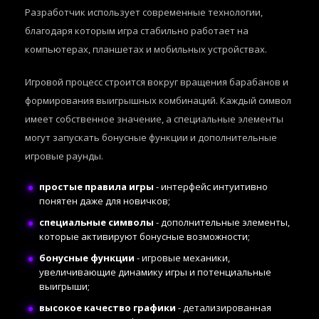
Разработчик
использует современные технологии,
благодаря которым игра стабильно работает на
компьютерах, планшетах и мобильных устройствах.
Игровой процесс строится вокруг вращения барабанов и
формирования выигрышных комбинаций. Каждый символ
имеет собственное значение, а специальные элементы
могут запускать бонусные функции и дополнительные
игровые раунды.
простые правила игры
- интерфейс интуитивно
понятен даже для новичков;
специальные символы
- дополнительные элементы,
которые активируют бонусные возможности;
бонусные функции
- игровые механики,
увеличивающие динамику игры и потенциальные
выигрыши;
высокое качество графики
- детализированная