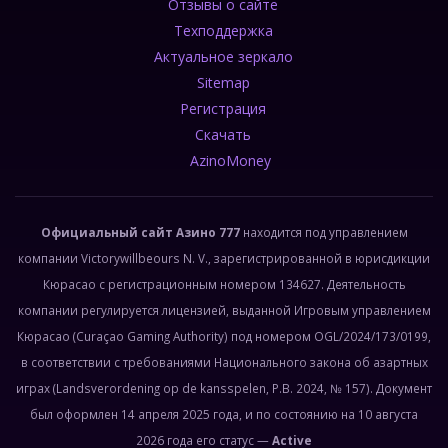
Отзывы о сайте
Техподдержка
Актуальное зеркало
Sitemap
Регистрация
Скачать
AzinoMoney
Официальный сайт Азино 777
находится под управлением
компании Victorywillbeours N. V., зарегистрированной в юрисдикции
Кюрасао с регистрационным номером 134627. Деятельность
компании регулируется лицензией, выданной Игровым управлением
Кюрасао (Curaçao Gaming Authority) под номером OGL/2024/173/0199,
в соответствии с требованиями Национального закона об азартных
играх (Landsverordening op de kansspelen, P.B. 2024, № 157). Документ
был оформлен 14 апреля 2025 года, и по состоянию на 10 августа
2026 года его статус —
Active