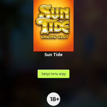
Sun Tide
Запустить игру