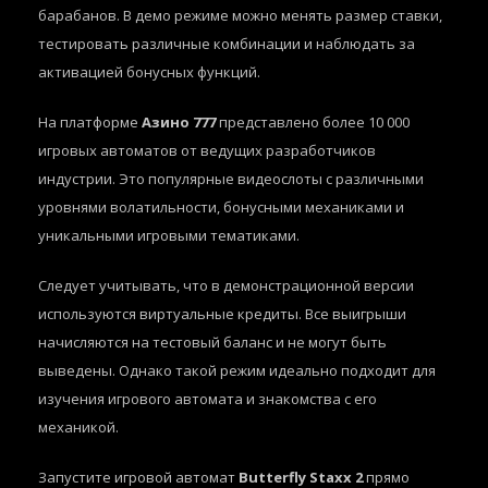
барабанов. В демо режиме можно менять размер ставки,
тестировать различные комбинации и наблюдать за
активацией бонусных функций.
На платформе
Азино 777
представлено более 10 000
игровых автоматов от ведущих разработчиков
индустрии. Это популярные видеослоты с различными
уровнями волатильности, бонусными механиками и
уникальными игровыми тематиками.
Следует учитывать, что в демонстрационной версии
используются виртуальные кредиты. Все выигрыши
начисляются на тестовый баланс и не могут быть
выведены. Однако такой режим идеально подходит для
изучения игрового автомата и знакомства с его
механикой.
Запустите игровой автомат
Butterfly Staxx 2
прямо