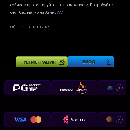
сейчас и протестируйте его возможности. Попробуйте
слот бесплатно на
Азино777
.
Обновлено:
07.10.2025
РЕГИСТРАЦИЯ
ВХОД