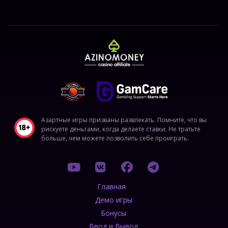
Азартные игры призваны развлекать. Помните, что вы
рискуете деньгами, когда делаете ставки. Не тратьте
больше, чем можете позволить себе проиграть.
Главная
Демо игры
Бонусы
Ввод и Вывод