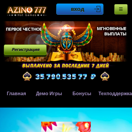
ВХОД
МГНОВЕННЫЕ
ПЕРВОЕ ЧЕСТНОЕ
ВЫПЛАТЫ
Регистрация
Главная
Демо Игры
Бонусы
Техподдержка
,
,
.