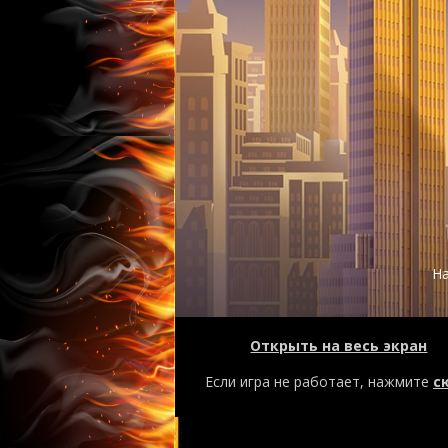
На
Открыть на весь экран
Если игра не работает, нажмите
с