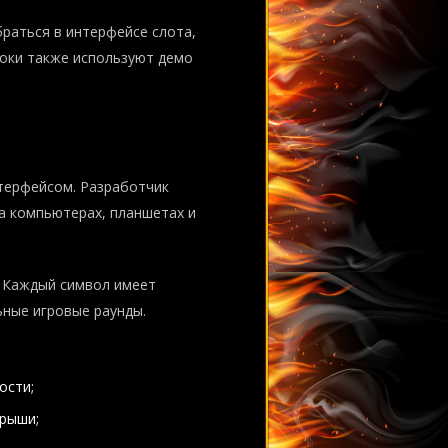
раться в интерфейсе слота,
роки также используют демо
терфейсом. Разработчик
а компьютерах, планшетах и
. Каждый символ имеет
ьные игровые раунды.
ости;
грыши;