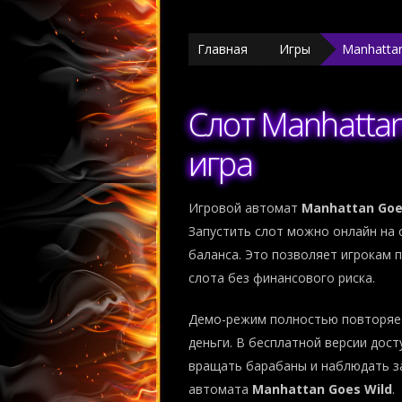
Главная
Игры
Manhattan
Слот Manhattan 
игра
Игровой автомат
Manhattan Goe
Запустить слот можно онлайн на
баланса. Это позволяет игрокам 
слота без финансового риска.
Демо-режим полностью повторяет 
деньги. В бесплатной версии дос
вращать барабаны и наблюдать з
автомата
Manhattan Goes Wild
.