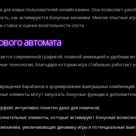
а для новых пользователей онлайн-казино. Она позволяет разоб
реть, как активируются бонусные механики. Многие опытные иг
и ставок и оценки волатильности слота.
ового автомата
ается современной графикой, плавной анимацией и удобным ин
ные технологии, благодаря которым игра стабильно работает н
г вращения барабанов и формирования выигрышных комбинаций
ьные элементы могут запускать бонусные функции и дополнител
ерфейс интуитивно понятен даже для новичков;
олнительные элементы, которые активируют бонусные возможн
 механики, увеличивающие динамику игры и потенциальные выи