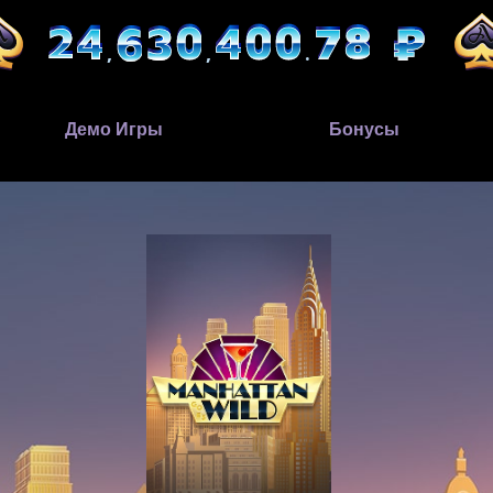
,
,
.
Демо Игры
Бонусы