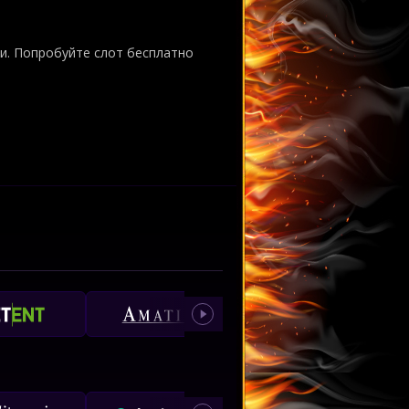
и. Попробуйте слот бесплатно