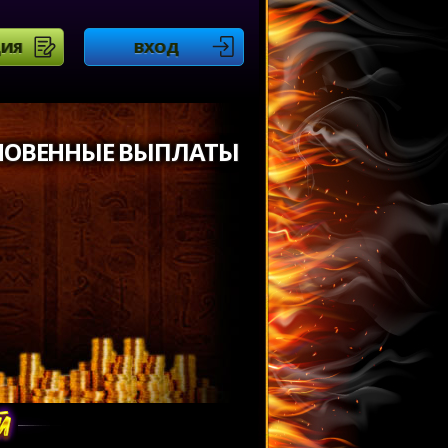
ЦИЯ
ВХОД
НОВЕННЫЕ ВЫПЛАТЫ
НОВЫЙ СЛО
BGAMING!
Регис