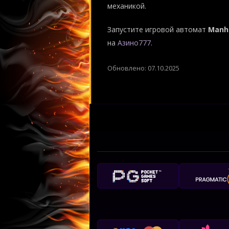
механикой.
Запустите игровой автомат
Manh
на
Азино777
.
Обновлено:
07.10.2025