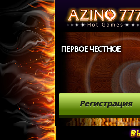
здравляем
ПЕРВОЕ ЧЕСТНОЕ
бедителей!
Регистрация