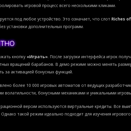
ролировать игровой процесс всего несколькими кликами.
уется под любое устройство. Это означает, что слот
Riches o
без установки дополнительных программ.
атно
ажать кнопку
«Играть»
. После загрузки интерфейса игрок полу
атных вращений барабанов. В демо режиме можно менять размер
ь за активацией бонусных функций.
влено более 10 000 игровых автоматов от ведущих разработчик
ми волатильности, бонусными механиками и уникальными игров
трационной версии используются виртуальные кредиты. Все выи
. Однако такой режим идеально подходит для изучения игрового