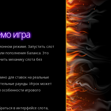
емо игра
ионном режиме. Запустить слот
или пополнения баланса. Это
чить механику слота без
ино для ставок на реальные
ительные раунды. Игрок может
и особенности игрового
раться в интерфейсе слота,