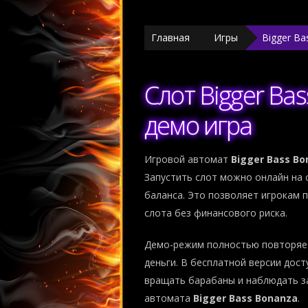
Главная
Игры
Bigger Ba
Слот Bigger Bas
демо игра
Игровой автомат
Bigger Bass Bo
Запустить слот можно онлайн на
баланса. Это позволяет игрокам 
слота без финансового риска.
Демо-режим полностью повторяет 
деньги. В бесплатной версии дос
вращать барабаны и наблюдать з
автомата
Bigger Bass Bonanza
.