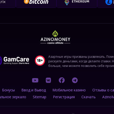
Азартные игры призваны развлекать. Помн
рискуете деньгами, когда делаете ставки. 
больше, чем можете позволить себе проиг
Бонусы
Ввод и Вывод
Мобильное казино
Отзывы о с
альное зеркало
Sitemap
Регистрация
Скачать
Azino