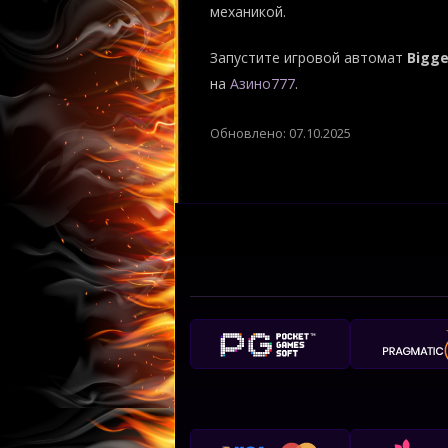
механикой.
Запустите игровой автомат
Bigge
на
Азино777
.
Обновлено:
07.10.2025