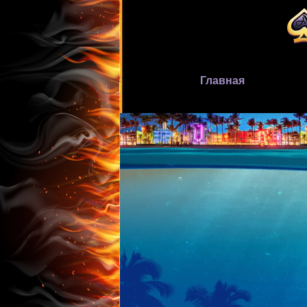
Главная