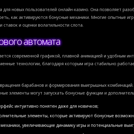
а для новых пользователей онлайн-казино. Она позволяет разоб
реть, как активируются бонусные механики. Многие опытные иг
и ставок и оценки волатильности слота.
ового автомата
ется современной графикой, плавной анимацией и удобным ин
менные технологии, благодаря которым игра стабильно работае
г вращения барабанов и формирования выигрышных комбинаций
ьные элементы могут запускать бонусные функции и дополнител
ерфейс интуитивно понятен даже для новичков;
олнительные элементы, которые активируют бонусные возможн
 механики, увеличивающие динамику игры и потенциальные выи