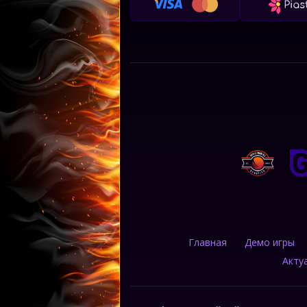
Главная
Демо игры
Акту