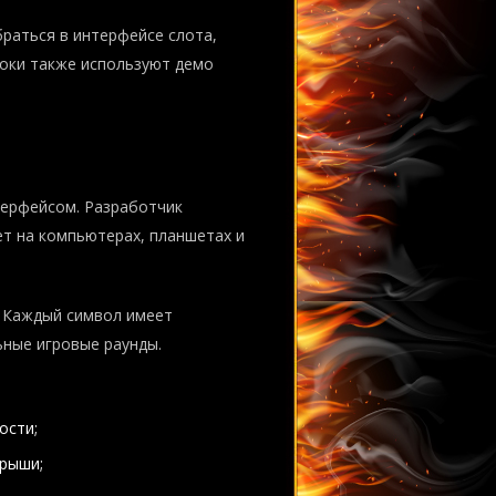
раться в интерфейсе слота,
роки также используют демо
терфейсом. Разработчик
т на компьютерах, планшетах и
. Каждый символ имеет
ьные игровые раунды.
ости;
грыши;