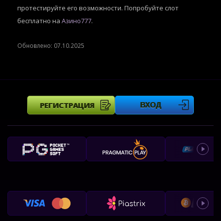
протестируйте его возможности. Попробуйте слот
бесплатно на
Азино777
.
Обновлено:
07.10.2025
РЕГИСТРАЦИЯ
ВХОД