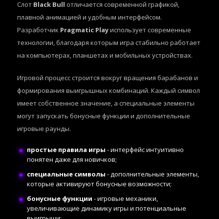
Слот
Black Bull
отличается современной графикой,
плавной анимацией и удобным интерфейсом.
Разработчик
Pragmatic Play
использует современные
технологии, благодаря которым игра стабильно работает
на компьютерах, планшетах и мобильных устройствах.
Игровой процесс строится вокруг вращения барабанов и
формирования выигрышных комбинаций. Каждый символ
имеет собственное значение, а специальные элементы
могут запускать бонусные функции и дополнительные
игровые раунды.
простые правила игры
- интерфейс интуитивно
понятен даже для новичков;
специальные символы
- дополнительные элементы,
которые активируют бонусные возможности;
бонусные функции
- игровые механики,
увеличивающие динамику игры и потенциальные
выигрыши;