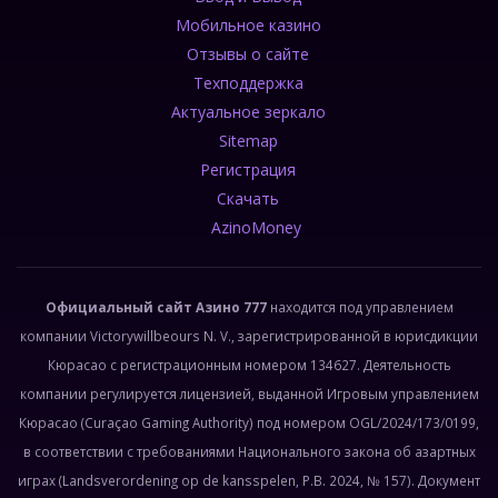
Мобильное казино
Отзывы о сайте
Техподдержка
Актуальное зеркало
Sitemap
Регистрация
Скачать
AzinoMoney
Официальный сайт Азино 777
находится под управлением
компании Victorywillbeours N. V., зарегистрированной в юрисдикции
Кюрасао с регистрационным номером 134627. Деятельность
компании регулируется лицензией, выданной Игровым управлением
Кюрасао (Curaçao Gaming Authority) под номером OGL/2024/173/0199,
в соответствии с требованиями Национального закона об азартных
играх (Landsverordening op de kansspelen, P.B. 2024, № 157). Документ