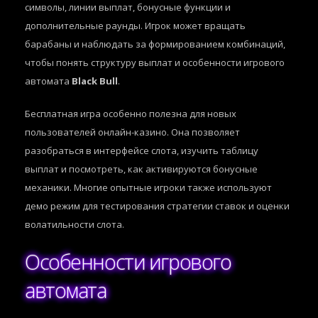
символы, линии выплат, бонусные функции и
дополнительные раунды. Игрок может вращать
барабаны и наблюдать за формированием комбинаций,
чтобы понять структуру выплат и особенности игрового
автомата
Black Bull
.
Бесплатная игра особенно полезна для новых
пользователей онлайн-казино. Она позволяет
разобраться в интерфейсе слота, изучить таблицу
выплат и посмотреть, как активируются бонусные
механики. Многие опытные игроки также используют
демо режим для тестирования стратегии ставок и оценки
волатильности слота.
Особенности игрового
автомата