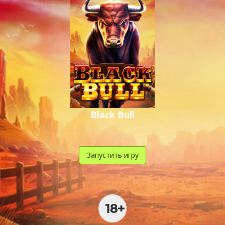
Black Bull
Запустить игру