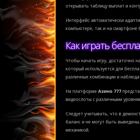
открывать таблицу выплат и конт
Интерфейс автоматически адаптир
компьютере, так и на смартфоне 
Как играть беспл
Чтобы начать игру, достаточно н
который используется для беспл
различные комбинации и наблюдат
На платформе
Азино 777
предста
видеослоты с различными уровня
Следует учитывать, что в демонс
баланс и не могут быть выведены
механикой.