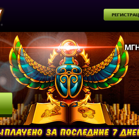
РЕГИСТРА
МГ