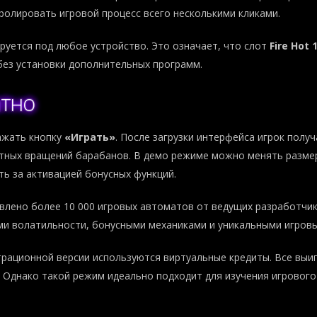
ролировать игровой процесс всего несколькими кликами.
уется под любое устройство. Это означает, что слот
Fire Hot 
без установки дополнительных программ.
атно
ажать кнопку
«Играть»
. После загрузки интерфейса игрок полу
атных вращений барабанов. В демо режиме можно менять размер
ь за активацией бонусных функций.
влено более 10 000 игровых автоматов от ведущих разработчик
ми волатильности, бонусными механиками и уникальными игров
трационной версии используются виртуальные кредиты. Все выи
. Однако такой режим идеально подходит для изучения игрового