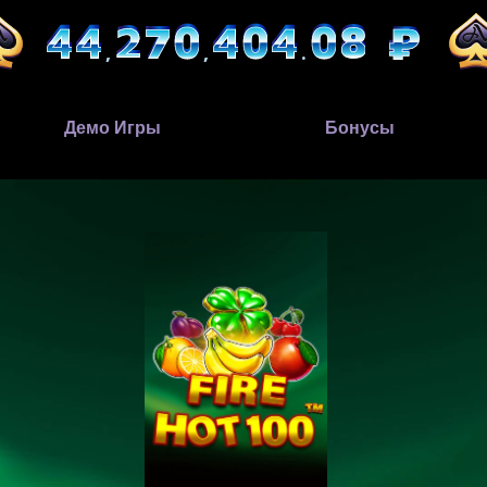
,
,
.
Демо Игры
Бонусы