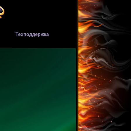
Техподдержка