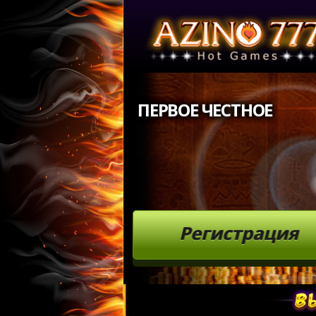
здравляем
ПЕРВОЕ ЧЕСТНОЕ
бедителей!
Регистрация