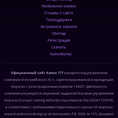
Мобильное казино
Отзывы о сайте
Техподдержка
Актуальное зеркало
Sitemap
Регистрация
Скачать
AzinoMoney
Официальный сайт Азино 777
находится под управлением
компании Victorywillbeours N. V., зарегистрированной в юрисдикции
Кюрасао с регистрационным номером 134627. Деятельность
компании регулируется лицензией, выданной Игровым управлением
Кюрасао (Curaçao Gaming Authority) под номером OGL/2024/173/0199,
в соответствии с требованиями Национального закона об азартных
играх (Landsverordening op de kansspelen, P.B. 2024, № 157). Документ