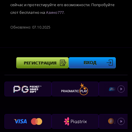
сейчас и протестируйте его возможности. Попробуйте
слот бесплатно на
Азино777
.
Обновлено:
07.10.2025
РЕГИСТРАЦИЯ
ВХОД