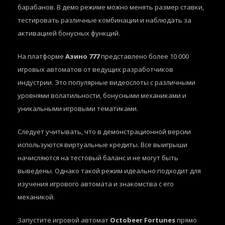
барабанов. В демо режиме можно менять размер ставки,
тестировать различные комбинации и наблюдать за
активацией бонусных функций.
На платформе
Азино 777
представлено более 10 000
игровых автоматов от ведущих разработчиков
индустрии. Это популярные видеослоты с различными
уровнями волатильности, бонусными механиками и
уникальными игровыми тематиками.
Следует учитывать, что в демонстрационной версии
используются виртуальные кредиты. Все выигрыши
начисляются на тестовый баланс и не могут быть
выведены. Однако такой режим идеально подходит для
изучения игрового автомата и знакомства с его
механикой.
Запустите игровой автомат
Octobeer Fortunes
прямо