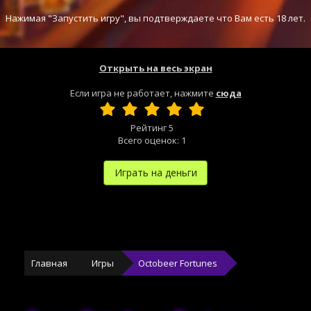
Нажимая "Запустить игру", вы подтверждаете что Вам есть 18 лет.
Открыть на весь экран
Если игра не работает, нажмите
сюда
Рейтинг
5
Всего оценок:
1
Играть на деньги
Главная
Игры
Octobeer Fortunes