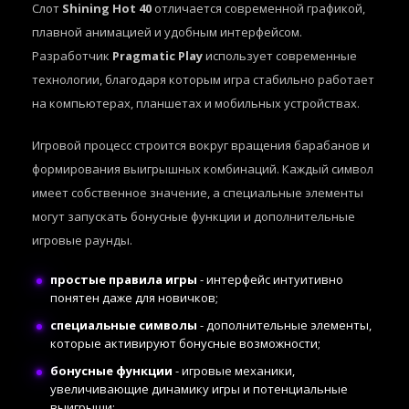
Слот
Shining Hot 40
отличается современной графикой,
плавной анимацией и удобным интерфейсом.
Разработчик
Pragmatic Play
использует современные
технологии, благодаря которым игра стабильно работает
на компьютерах, планшетах и мобильных устройствах.
Игровой процесс строится вокруг вращения барабанов и
формирования выигрышных комбинаций. Каждый символ
имеет собственное значение, а специальные элементы
могут запускать бонусные функции и дополнительные
игровые раунды.
простые правила игры
- интерфейс интуитивно
понятен даже для новичков;
специальные символы
- дополнительные элементы,
которые активируют бонусные возможности;
бонусные функции
- игровые механики,
увеличивающие динамику игры и потенциальные
выигрыши;