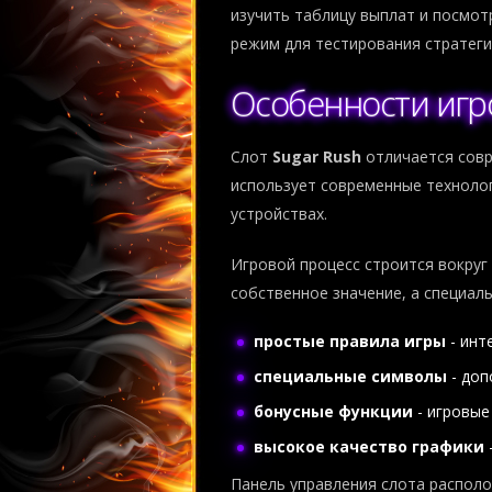
изучить таблицу выплат и посмот
режим для тестирования стратеги
Особенности игр
Слот
Sugar Rush
отличается совр
использует современные технолог
устройствах.
Игровой процесс строится вокру
собственное значение, а специал
простые правила игры
- инт
специальные символы
- доп
бонусные функции
- игровые
высокое качество графики
Панель управления слота располо