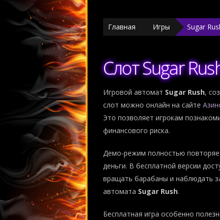
Главная
Игры
Sugar Rus
Слот Sugar Rush
Игровой автомат
Sugar Rush
, со
слот можно онлайн на сайте
Азин
Это позволяет игрокам познакоми
финансового риска.
Демо-режим полностью повторяет 
деньги. В бесплатной версии дос
вращать барабаны и наблюдать з
автомата
Sugar Rush
.
Бесплатная игра особенно полезн