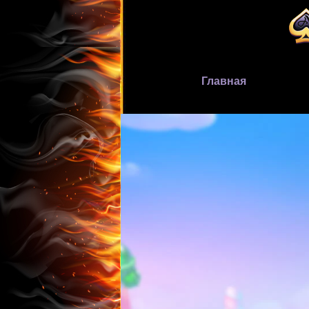
Главная