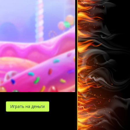
.
Играть на деньги