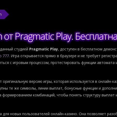
h
 от Pragmatic Play. Бесплатн
зданный студией
Pragmatic Play
, доступен в бесплатном демон
о 777
. Игра открывается прямо в браузере и не требует регистр
ться с игровым процессом, протестировать функции автомата и
оригинальную версию игры, которая используется в онлайн-каз
тупны те же символы, линии выплат, бонусные функции и дополн
а формированием комбинаций, чтобы понять структуру выплат 
а для новых пользователей онлайн-казино. Она позволяет разоб