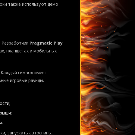
роки также используют демо
. Разработчик
Pragmatic Play
ах, планшетах и мобильных
. Каждый символ имеет
ьные игровые раунды.
ости;
грыши;
я.
ки, запускать автоспины,