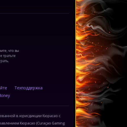
ите, что вы
Не тратьте
рать.
айте
Техподдержка
Money
ированной в юрисдикции Кюрасао с
равлением Кюрасао (Curaçao Gaming