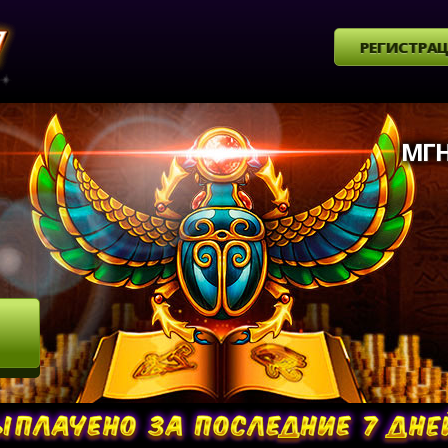
РЕГИСТРА
МГ