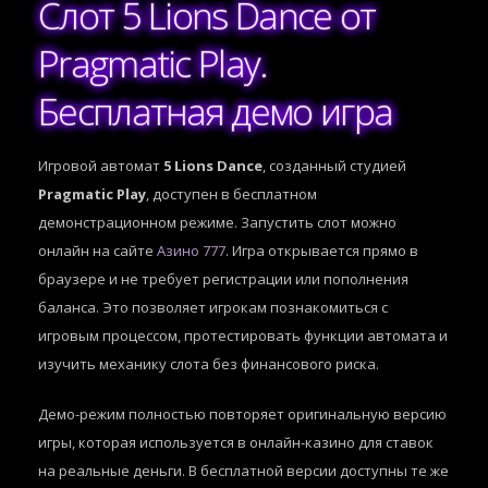
Слот 5 Lions Dance от
Pragmatic Play.
Бесплатная демо игра
Игровой автомат
5 Lions Dance
, созданный студией
Pragmatic Play
, доступен в бесплатном
демонстрационном режиме. Запустить слот можно
онлайн на сайте
Азино 777
. Игра открывается прямо в
браузере и не требует регистрации или пополнения
баланса. Это позволяет игрокам познакомиться с
игровым процессом, протестировать функции автомата и
изучить механику слота без финансового риска.
Демо-режим полностью повторяет оригинальную версию
игры, которая используется в онлайн-казино для ставок
на реальные деньги. В бесплатной версии доступны те же