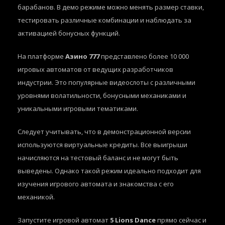
барабанов. В демо режиме можно менять размер ставки,
тестировать различные комбинации и наблюдать за
активацией бонусных функций.
На платформе
Азино 777
представлено более 10 000
игровых автоматов от ведущих разработчиков
индустрии. Это популярные видеослоты с различными
уровнями волатильности, бонусными механиками и
уникальными игровыми тематиками.
Следует учитывать, что в демонстрационной версии
используются виртуальные кредиты. Все выигрыши
начисляются на тестовый баланс и не могут быть
выведены. Однако такой режим идеально подходит для
изучения игрового автомата и знакомства с его
механикой.
Запустите игровой автомат
5 Lions Dance
прямо сейчас и