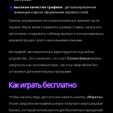
высокое качество графики
- детализированная
анимация и яркое оформление игрового поля.
Панель управления слота расположена в нижней части
экрана. Игрок может изменять размер ставки, запускать
автоспины, открывать таблицу выплат и контролировать
игровой процесс всего несколькими кликами.
Интерфейс автоматически адаптируется под любое
устройство. Это означает, что слот
5 Lions Dance
можно
запускать как на компьютере, так и на смартфоне без
установки дополнительных программ.
Как играть бесплатно
Чтобы начать игру, достаточно нажать кнопку
«Играть»
.
После загрузки интерфейса игрок получает виртуальный
баланс, который используется для бесплатных вращений