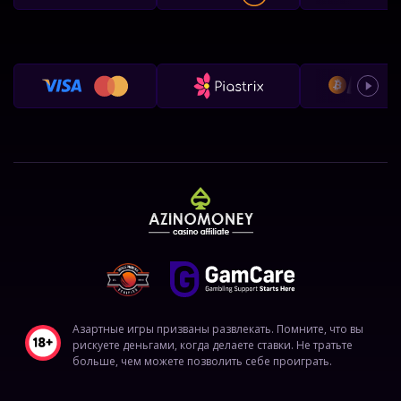
Азартные игры призваны развлекать. Помните, что вы
рискуете деньгами, когда делаете ставки. Не тратьте
больше, чем можете позволить себе проиграть.