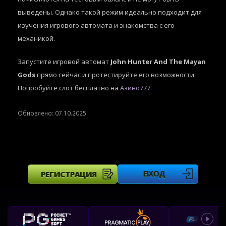
выведены. Однако такой режим идеально подходит для
изучения игрового автомата и знакомства с его
механикой.
Запустите игровой автомат
John Hunter And The Mayan
Gods
прямо сейчас и протестируйте его возможности.
Попробуйте слот бесплатно на
Азино777
.
Обновлено:
07.10.2025
РЕГИСТРАЦИЯ
ВХОД