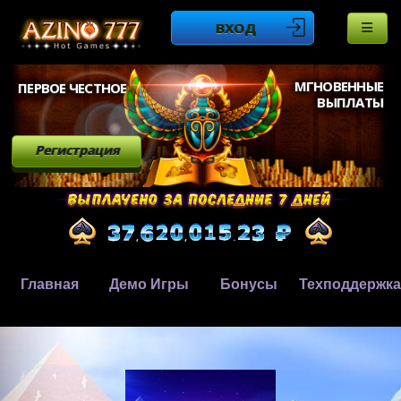
ВХОД
МГНОВЕННЫЕ
ПЕРВОЕ ЧЕСТНОЕ
ВЫПЛАТЫ
Регистрация
Главная
Демо Игры
Бонусы
Техподдержка
,
,
.