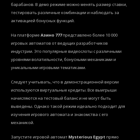
барабанов. В демо режиме можно менять размер ставки,
тестировать различные комбинации и наблюдать за
активацией бонусных функций.
На платформе
Азино 777
представлено более 10 000
игровых автоматов от ведущих разработчиков
индустрии. Это популярные видеослоты с различными
уровнями волатильности, бонусными механиками и
уникальными игровыми тематиками.
Следует учитывать, что в демонстрационной версии
используются виртуальные кредиты. Все выигрыши
начисляются на тестовый баланс и не могут быть
выведены. Однако такой режим идеально подходит для
изучения игрового автомата и знакомства с его
механикой.
Запустите игровой автомат
Mysterious Egypt
прямо