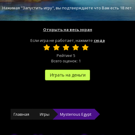
Нажимая "Запустить игру", вы подтверждаете что Вам есть 18 лет.
Открыть на весь экран
Если игра не работает, нажмите
сюда
Рейтинг
5
Всего оценок:
1
Играть на деньги
Главная
Игры
Mysterious Egypt