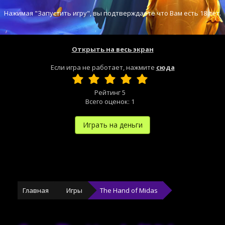
Нажимая "Запустить игру", вы подтверждаете что Вам есть 18 лет.
Открыть на весь экран
Если игра не работает, нажмите
сюда
Рейтинг
5
Всего оценок:
1
Играть на деньги
Главная
Игры
The Hand of Midas