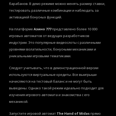
барабанов. В демо режиме можно менять размер ставки,
тестировать различные комбинации и наблюдать за
активацией бонусных функций.
На платформе
Азино 777
представлено более 10 000
игровых автоматов от ведущих разработчиков
индустрии. Это популярные видеослоты с различными
уровнями волатильности, бонусными механиками и
уникальными игровыми тематиками.
Следует учитывать, что в демонстрационной версии
используются виртуальные кредиты. Все выигрыши
начисляются на тестовый баланс и не могут быть
выведены. Однако такой режим идеально подходит для
изучения игрового автомата и знакомства с его
механикой.
Запустите игровой автомат
The Hand of Midas
прямо