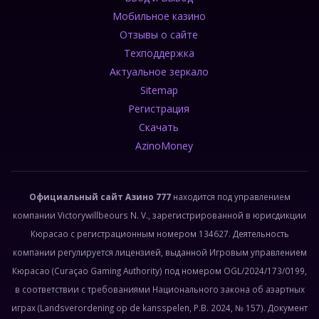
Мобильное казино
Отзывы о сайте
Техподдержка
Актуальное зеркало
Sitemap
Регистрация
Скачать
AzinoMoney
Официальный сайт Азино 777
находится под управлением
компании Victorywillbeours N. V., зарегистрированной в юрисдикции
Кюрасао с регистрационным номером 134627. Деятельность
компании регулируется лицензией, выданной Игровым управлением
Кюрасао (Curaçao Gaming Authority) под номером OGL/2024/173/0199,
в соответствии с требованиями Национального закона об азартных
играх (Landsverordening op de kansspelen, P.B. 2024, № 157). Документ