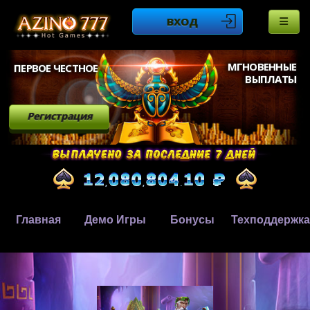
ВХОД
МГНОВЕННЫЕ
ПЕРВОЕ ЧЕСТНОЕ
ВЫПЛАТЫ
Регистрация
Главная
Демо Игры
Бонусы
Техподдержка
,
,
.