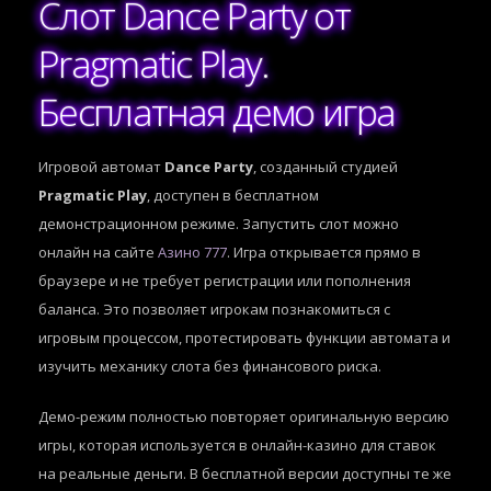
Слот Dance Party от
Pragmatic Play.
Бесплатная демо игра
Игровой автомат
Dance Party
, созданный студией
Pragmatic Play
, доступен в бесплатном
демонстрационном режиме. Запустить слот можно
онлайн на сайте
Азино 777
. Игра открывается прямо в
браузере и не требует регистрации или пополнения
баланса. Это позволяет игрокам познакомиться с
игровым процессом, протестировать функции автомата и
изучить механику слота без финансового риска.
Демо-режим полностью повторяет оригинальную версию
игры, которая используется в онлайн-казино для ставок
на реальные деньги. В бесплатной версии доступны те же