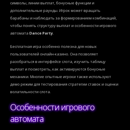
символы, линии выплат, бонусные функции и
дополнительные раунды. Игрок может вращать
барабаны и наблюдать за формированием комбинаций,
чтобы понять структуру выплат и особенности игрового
автомата
Dance Party
.
Бесплатная игра особенно полезна для новых
пользователей онлайн-казино. Она позволяет
разобраться в интерфейсе слота, изучить таблицу
выплат и посмотреть, как активируются бонусные
механики. Многие опытные игроки также используют
демо режим для тестирования стратегии ставок и оценки
волатильности слота.
Особенности игрового
автомата