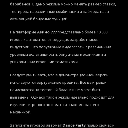
барабанов. В демо режиме можно менять размер ставки,
тестировать различные комбинации и наблюдать за
активацией бонусных функций.
На платформе
Азино 777
представлено более 10 000
игровых автоматов от ведущих разработчиков
индустрии. Это популярные видеослоты с различными
уровнями волатильности, бонусными механиками и
уникальными игровыми тематиками.
Следует учитывать, что в демонстрационной версии
используются виртуальные кредиты. Все выигрыши
начисляются на тестовый баланс и не могут быть
выведены. Однако такой режим идеально подходит для
изучения игрового автомата и знакомства с его
механикой.
Запустите игровой автомат
Dance Party
прямо сейчас и