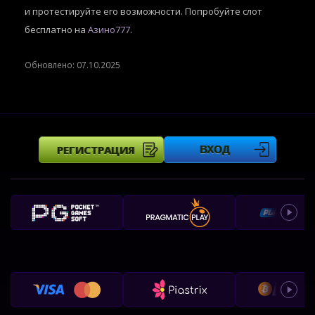
и протестируйте его возможности. Попробуйте слот
бесплатно на
Азино777
.
Обновлено:
07.10.2025
РЕГИСТРАЦИЯ
ВХОД