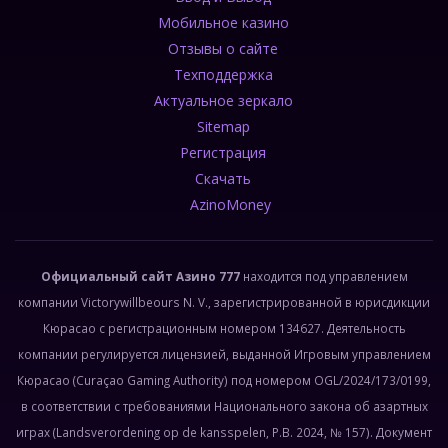
Мобильное казино
Отзывы о сайте
Техподдержка
Актуальное зеркало
Sitemap
Регистрация
Скачать
AzinoMoney
Официальный сайт Азино 777
находится под управлением
компании Victorywillbeours N. V., зарегистрированной в юрисдикции
Кюрасао с регистрационным номером 134627. Деятельность
компании регулируется лицензией, выданной Игровым управлением
Кюрасао (Curaçao Gaming Authority) под номером OGL/2024/173/0199,
в соответствии с требованиями Национального закона об азартных
играх (Landsverordening op de kansspelen, P.B. 2024, № 157). Документ