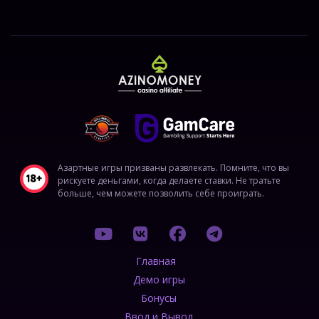
Азартные игры призваны развлекать. Помните, что вы
рискуете деньгами, когда делаете ставки. Не тратьте
больше, чем можете позволить себе проиграть.
Главная
Демо игры
Бонусы
Ввод и Вывод