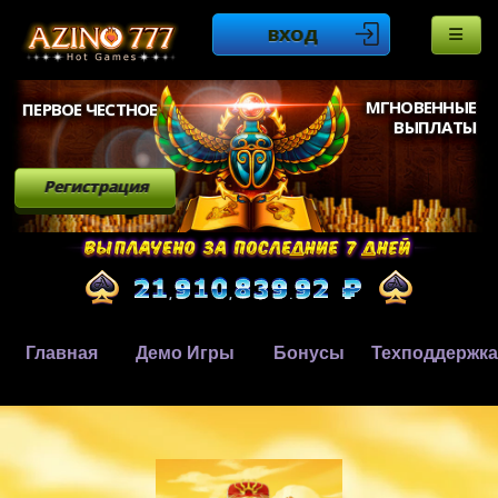
ВХОД
МГНОВЕННЫЕ
ПЕРВОЕ ЧЕСТНОЕ
ВЫПЛАТЫ
Регистрация
Главная
Демо Игры
Бонусы
Техподдержка
,
,
.