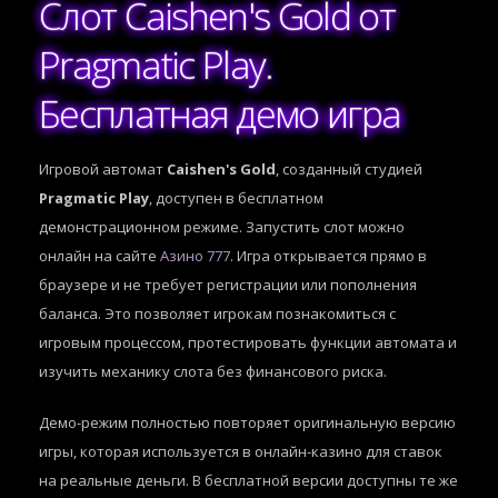
Слот Caishen's Gold от
Pragmatic Play.
Бесплатная демо игра
Игровой автомат
Caishen's Gold
, созданный студией
Pragmatic Play
, доступен в бесплатном
демонстрационном режиме. Запустить слот можно
онлайн на сайте
Азино 777
. Игра открывается прямо в
браузере и не требует регистрации или пополнения
баланса. Это позволяет игрокам познакомиться с
игровым процессом, протестировать функции автомата и
изучить механику слота без финансового риска.
Демо-режим полностью повторяет оригинальную версию
игры, которая используется в онлайн-казино для ставок
на реальные деньги. В бесплатной версии доступны те же