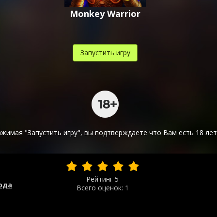
Monkey Warrior
Запустить игру
жимая "Запустить игру", вы подтверждаете что Вам есть 18 лет
Рейтинг
5
юда
Всего оценок:
1