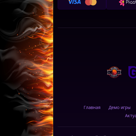
Главная
Демо игры
Акту