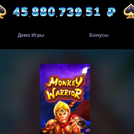
,
,
.
Демо Игры
Бонусы