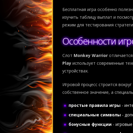
Бесплатная игра особенно полезн
изучить таблицу выплат и посмот
режим для тестирования стратеги
Особенности игр
Слот
Monkey Warrior
отличается
Play
использует современные техн
устройствах.
Игровой процесс строится вокру
собственное значение, а специал
простые правила игры
- инт
специальные символы
- доп
бонусные функции
- игровые