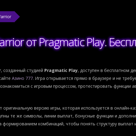
rrior
rrior от Pragmatic Play. Бес
r
, созданный студией
Pragmatic Play
, доступен в бесплатном д
 сайте
Азино 777
. Игра открывается прямо в браузере и не требу
познакомиться с игровым процессом, протестировать функции а
оригинальную версию игры, которая используется в онлайн-каз
тупны те же символы, линии выплат, бонусные функции и дополн
а формированием комбинаций, чтобы понять структуру выплат 