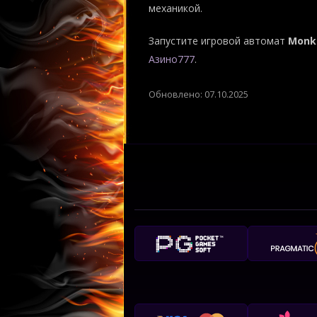
механикой.
Запустите игровой автомат
Monk
Азино777
.
Обновлено:
07.10.2025