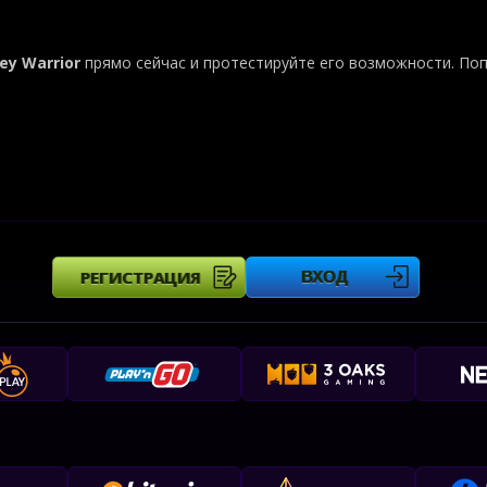
ey Warrior
прямо сейчас и протестируйте его возможности. По
РЕГИСТРАЦИЯ
ВХОД