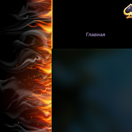
Главная