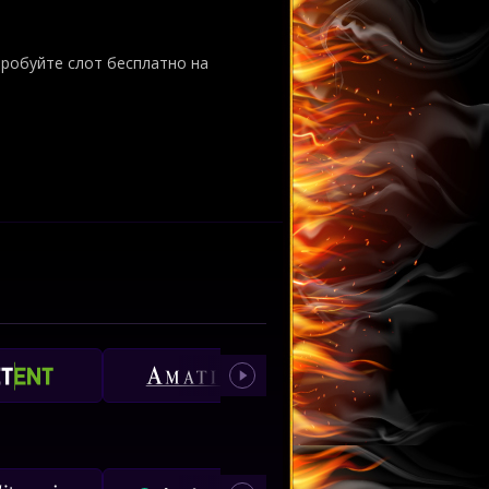
пробуйте слот бесплатно на