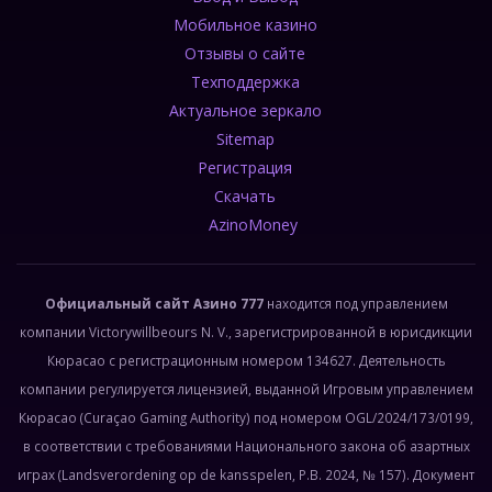
Мобильное казино
Отзывы о сайте
Техподдержка
Актуальное зеркало
Sitemap
Регистрация
Скачать
AzinoMoney
Официальный сайт Азино 777
находится под управлением
компании Victorywillbeours N. V., зарегистрированной в юрисдикции
Кюрасао с регистрационным номером 134627. Деятельность
компании регулируется лицензией, выданной Игровым управлением
Кюрасао (Curaçao Gaming Authority) под номером OGL/2024/173/0199,
в соответствии с требованиями Национального закона об азартных
играх (Landsverordening op de kansspelen, P.B. 2024, № 157). Документ