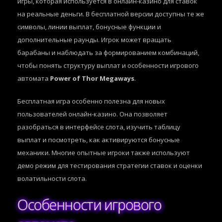
игры, которая используется в онлайн-казино для ставок
на реальные деньги. В бесплатной версии доступны те же
символы, линии выплат, бонусные функции и
дополнительные раунды. Игрок может вращать
барабаны и наблюдать за формированием комбинаций,
чтобы понять структуру выплат и особенности игрового
автомата
Power of Thor Megaways
.
Бесплатная игра особенно полезна для новых
пользователей онлайн-казино. Она позволяет
разобраться в интерфейсе слота, изучить таблицу
выплат и посмотреть, как активируются бонусные
механики. Многие опытные игроки также используют
демо режим для тестирования стратегии ставок и оценки
волатильности слота.
Особенности игрового