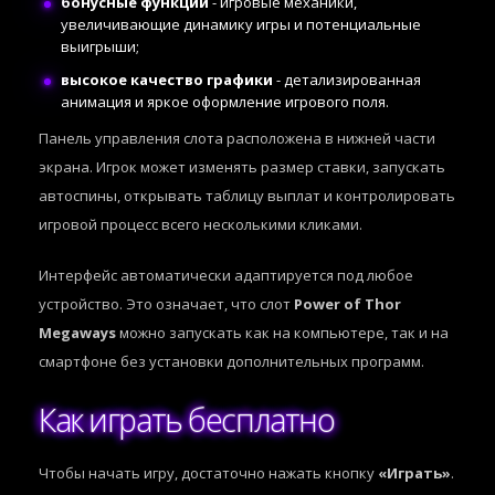
бонусные функции
- игровые механики,
увеличивающие динамику игры и потенциальные
выигрыши;
высокое качество графики
- детализированная
анимация и яркое оформление игрового поля.
Панель управления слота расположена в нижней части
экрана. Игрок может изменять размер ставки, запускать
автоспины, открывать таблицу выплат и контролировать
игровой процесс всего несколькими кликами.
Интерфейс автоматически адаптируется под любое
устройство. Это означает, что слот
Power of Thor
Megaways
можно запускать как на компьютере, так и на
смартфоне без установки дополнительных программ.
Как играть бесплатно
Чтобы начать игру, достаточно нажать кнопку
«Играть»
.