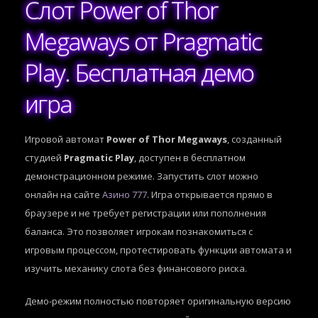
Слот Power of Thor
Megaways от Pragmatic
Play. Бесплатная демо
игра
Игровой автомат
Power of Thor Megaways
, созданный
студией
Pragmatic Play
, доступен в бесплатном
демонстрационном режиме. Запустить слот можно
онлайн на сайте
Азино 777
. Игра открывается прямо в
браузере и не требует регистрации или пополнения
баланса. Это позволяет игрокам познакомиться с
игровым процессом, протестировать функции автомата и
изучить механику слота без финансового риска.
Демо-режим полностью повторяет оригинальную версию