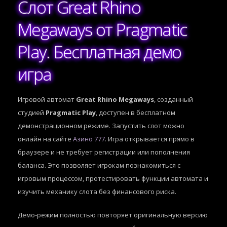
Слот Great Rhino
Megaways от Pragmatic
Play. Бесплатная демо
игра
Игровой автомат
Great Rhino Megaways
, созданный
студией
Pragmatic Play
, доступен в бесплатном
демонстрационном режиме. Запустить слот можно
онлайн на сайте
Азино 777
. Игра открывается прямо в
браузере и не требует регистрации или пополнения
баланса. Это позволяет игрокам познакомиться с
игровым процессом, протестировать функции автомата и
изучить механику слота без финансового риска.
Демо-режим полностью повторяет оригинальную версию