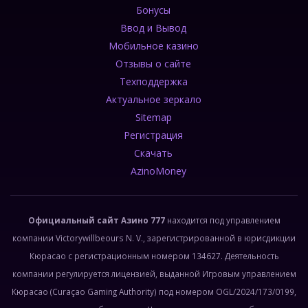
Бонусы
Ввод и Вывод
Мобильное казино
Отзывы о сайте
Техподдержка
Актуальное зеркало
Sitemap
Регистрация
Скачать
AzinoMoney
Официальный сайт Азино 777
находится под управлением
компании Victorywillbeours N. V., зарегистрированной в юрисдикции
Кюрасао с регистрационным номером 134627. Деятельность
компании регулируется лицензией, выданной Игровым управлением
Кюрасао (Curaçao Gaming Authority) под номером OGL/2024/173/0199,