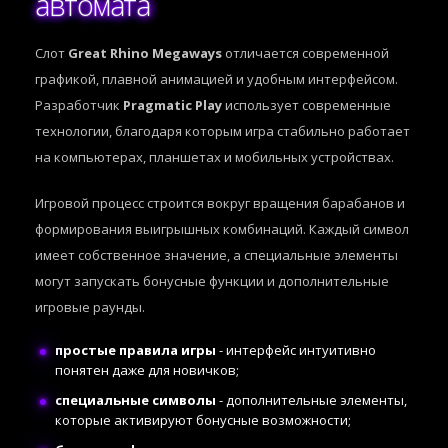
автомата
Слот
Great Rhino Megaways
отличается современной
графикой, плавной анимацией и удобным интерфейсом.
Разработчик
Pragmatic Play
использует современные
технологии, благодаря которым игра стабильно работает
на компьютерах, планшетах и мобильных устройствах.
Игровой процесс строится вокруг вращения барабанов и
формирования выигрышных комбинаций. Каждый символ
имеет собственное значение, а специальные элементы
могут запускать бонусные функции и дополнительные
игровые раунды.
простые правила игры
- интерфейс интуитивно
понятен даже для новичков;
специальные символы
- дополнительные элементы,
которые активируют бонусные возможности;