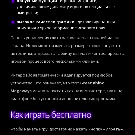
бонусные функции
- игровые механики,
увеличивающие динамику игры и потенциальные
выигрыши;
высокое качество графики
- детализированная
анимация и яркое оформление игрового поля.
Панель управления слота расположена в нижней части
экрана. Игрок может изменять размер ставки, запускать
автоспины, открывать таблицу выплат и контролировать
игровой процесс всего несколькими кликами.
Интерфейс автоматически адаптируется под любое
устройство. Это означает, что слот
Great Rhino
Megaways
можно запускать как на компьютере, так и на
смартфоне без установки дополнительных программ.
Как играть бесплатно
Чтобы начать игру, достаточно нажать кнопку
«Играть»
.