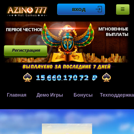
ВХОД
МГНОВЕННЫЕ
ПЕРВОЕ ЧЕСТНОЕ
ВЫПЛАТЫ
Регистрация
Главная
Демо Игры
Бонусы
Техподдержка
,
,
.