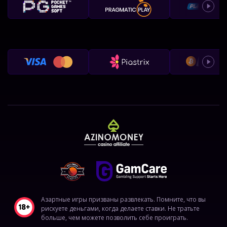
Азартные игры призваны развлекать. Помните, что вы
рискуете деньгами, когда делаете ставки. Не тратьте
больше, чем можете позволить себе проиграть.