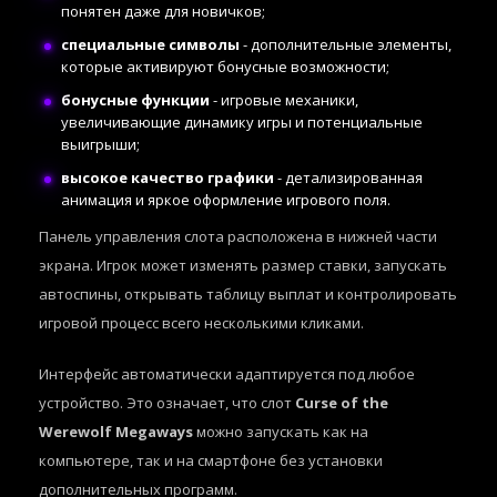
понятен даже для новичков;
специальные символы
- дополнительные элементы,
которые активируют бонусные возможности;
бонусные функции
- игровые механики,
увеличивающие динамику игры и потенциальные
выигрыши;
высокое качество графики
- детализированная
анимация и яркое оформление игрового поля.
Панель управления слота расположена в нижней части
экрана. Игрок может изменять размер ставки, запускать
автоспины, открывать таблицу выплат и контролировать
игровой процесс всего несколькими кликами.
Интерфейс автоматически адаптируется под любое
устройство. Это означает, что слот
Curse of the
Werewolf Megaways
можно запускать как на
компьютере, так и на смартфоне без установки
дополнительных программ.