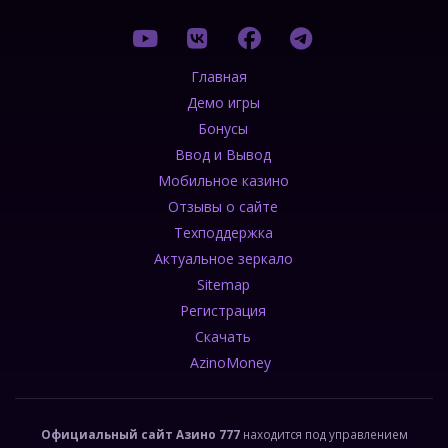
Главная
Демо игры
Бонусы
Ввод и Вывод
Мобильное казино
Отзывы о сайте
Техподдержка
Актуальное зеркало
Sitemap
Регистрация
Скачать
AzinoMoney
Официальный сайт Азино 777
находится под управлением