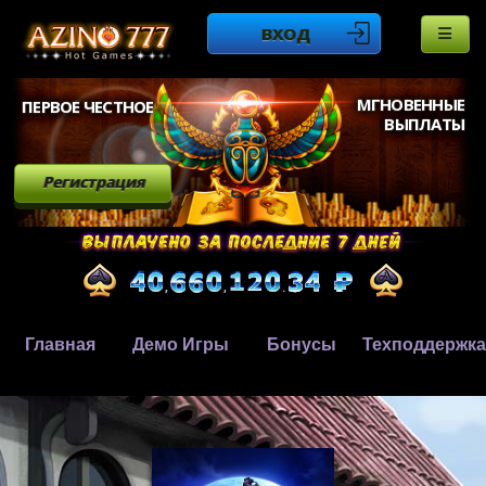
ВХОД
МГНОВЕННЫЕ
ПЕРВОЕ ЧЕСТНОЕ
ВЫПЛАТЫ
Регистрация
Главная
Демо Игры
Бонусы
Техподдержка
,
,
.