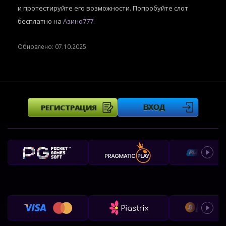
и протестируйте его возможности. Попробуйте слот
бесплатно на
Азино777
.
Обновлено:
07.10.2025
РЕГИСТРАЦИЯ
ВХОД