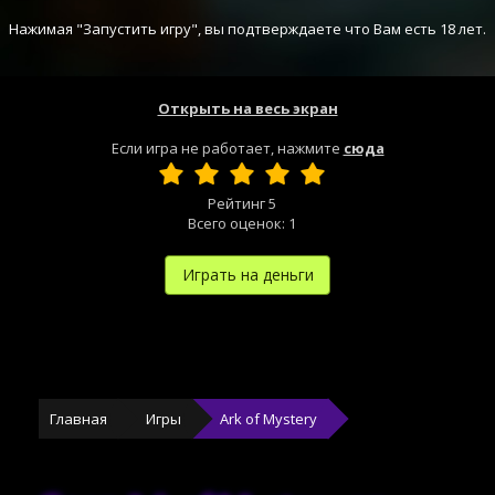
Нажимая "Запустить игру", вы подтверждаете что Вам есть 18 лет.
Открыть на весь экран
Если игра не работает, нажмите
сюда
Рейтинг
5
Всего оценок:
1
Играть на деньги
Главная
Игры
Ark of Mystery