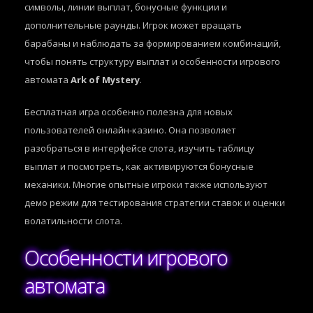
символы, линии выплат, бонусные функции и
дополнительные раунды. Игрок может вращать
барабаны и наблюдать за формированием комбинаций,
чтобы понять структуру выплат и особенности игрового
автомата
Ark of Mystery
.
Бесплатная игра особенно полезна для новых
пользователей онлайн-казино. Она позволяет
разобраться в интерфейсе слота, изучить таблицу
выплат и посмотреть, как активируются бонусные
механики. Многие опытные игроки также используют
демо режим для тестирования стратегии ставок и оценки
волатильности слота.
Особенности игрового
автомата