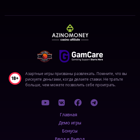
Азартные игры призваны развлекать. Помните, что вы
рискуете деньгами, когда делаете ставки. Не тратьте
больше, чем можете позволить себе проиграть.
Главная
Демо игры
Бонусы
Ввод и Вывод