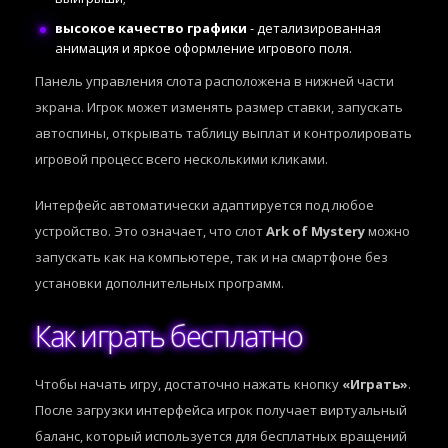
высокое качество графики
- детализированная
анимация и яркое оформление игрового поля.
Панель управления слота расположена в нижней части
экрана. Игрок может изменять размер ставки, запускать
автоспины, открывать таблицу выплат и контролировать
игровой процесс всего несколькими кликами.
Интерфейс автоматически адаптируется под любое
устройство. Это означает, что слот
Ark of Mystery
можно
запускать как на компьютере, так и на смартфоне без
установки дополнительных программ.
Как играть бесплатно
Чтобы начать игру, достаточно нажать кнопку
«Играть»
.
После загрузки интерфейса игрок получает виртуальный
баланс, который используется для бесплатных вращений