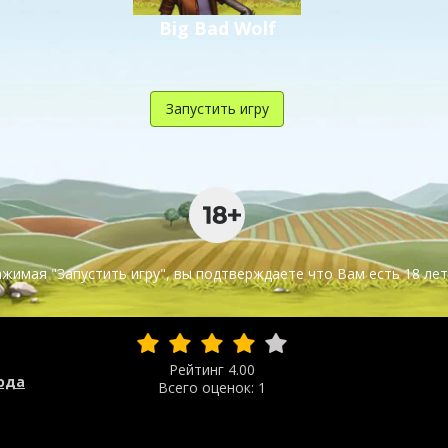
Big Bad Wolf
Запустить игру
жимая "Запустить игру", вы подтверждаете что Вам есть 18 лет
Рейтинг
4.00
юда
Всего оценок:
1