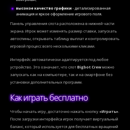
высокое качество графики
- детализированная
анимация и яркое оформление игрового поля.
Панель управления слота расположена в нижней части
экрана. Игрок может изменять размер ставки, запускать
автоспины, открывать таблицу выплат и контролировать
игровой процесс всего несколькими кликами.
Интерфейс автоматически адаптируется под любое
устройство. Это означает, что слот
Bigbot Crew
можно
запускать как на компьютере, так и на смартфоне без
установки дополнительных программ.
Как играть бесплатно
Чтобы начать игру, достаточно нажать кнопку
«Играть»
.
После загрузки интерфейса игрок получает виртуальный
баланс, который используется для бесплатных вращений