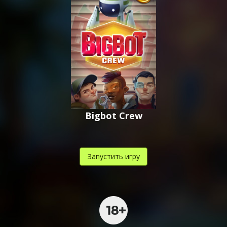
Bigbot Crew
Запустить игру