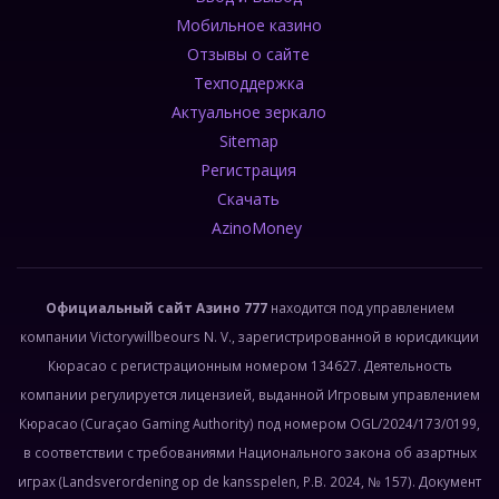
Мобильное казино
Отзывы о сайте
Техподдержка
Актуальное зеркало
Sitemap
Регистрация
Скачать
AzinoMoney
Официальный сайт Азино 777
находится под управлением
компании Victorywillbeours N. V., зарегистрированной в юрисдикции
Кюрасао с регистрационным номером 134627. Деятельность
компании регулируется лицензией, выданной Игровым управлением
Кюрасао (Curaçao Gaming Authority) под номером OGL/2024/173/0199,
в соответствии с требованиями Национального закона об азартных
играх (Landsverordening op de kansspelen, P.B. 2024, № 157). Документ