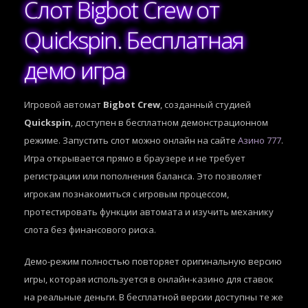
Слот Bigbot Crew от
Quickspin. Бесплатная
демо игра
Игровой автомат
Bigbot Crew
, созданный студией
Quickspin
, доступен в бесплатном демонстрационном
режиме. Запустить слот можно онлайн на сайте
Азино 777
.
Игра открывается прямо в браузере и не требует
регистрации или пополнения баланса. Это позволяет
игрокам познакомиться с игровым процессом,
протестировать функции автомата и изучить механику
слота без финансового риска.
Демо-режим полностью повторяет оригинальную версию
игры, которая используется в онлайн-казино для ставок
на реальные деньги. В бесплатной версии доступны те же