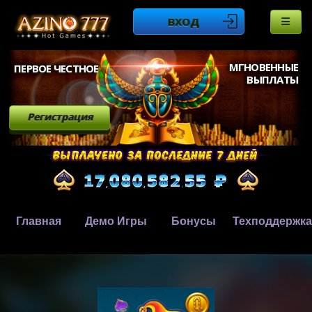
ВХОД
МГНОВЕННЫЕ
ПЕРВОЕ ЧЕСТНОЕ
ВЫПЛАТЫ
Регистрация
Главная
Демо Игры
Бонусы
Техподдержка
,
,
.