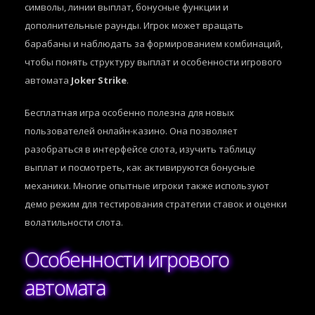
символы, линии выплат, бонусные функции и
дополнительные раунды. Игрок может вращать
барабаны и наблюдать за формированием комбинаций,
чтобы понять структуру выплат и особенности игрового
автомата
Joker Strike
.
Бесплатная игра особенно полезна для новых
пользователей онлайн-казино. Она позволяет
разобраться в интерфейсе слота, изучить таблицу
выплат и посмотреть, как активируются бонусные
механики. Многие опытные игроки также используют
демо режим для тестирования стратегии ставок и оценки
волатильности слота.
Особенности игрового
автомата