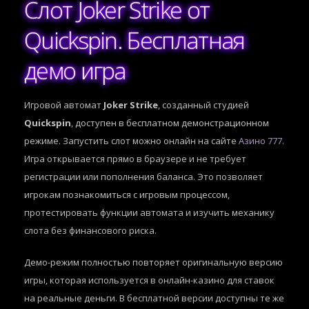
Слот Joker Strike от
Quickspin. Бесплатная
демо игра
Игровой автомат
Joker Strike
, созданный студией
Quickspin
, доступен в бесплатном демонстрационном
режиме. Запустить слот можно онлайн на сайте
Азино 777
.
Игра открывается прямо в браузере и не требует
регистрации или пополнения баланса. Это позволяет
игрокам познакомиться с игровым процессом,
протестировать функции автомата и изучить механику
слота без финансового риска.
Демо-режим полностью повторяет оригинальную версию
игры, которая используется в онлайн-казино для ставок
на реальные деньги. В бесплатной версии доступны те же