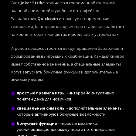
Слот
Joker Strike
отличается современной графикой,
плавной анимацией и удобным интерфейсом.
Разработчик
Quickspin
использует современные
технологии, благодаря которым игра стабильно работает
на компьютерах, планшетах и мобильных устройствах.
Игровой процесс строится вокруг вращения барабанов и
формирования выигрышных комбинаций. Каждый символ
имеет собственное значение, а специальные элементы
могут запускать бонусные функции и дополнительные
игровые раунды.
простые правила игры
- интерфейс интуитивно
понятен даже для новичков;
специальные символы
- дополнительные элементы,
которые активируют бонусные возможности;
бонусные функции
- игровые механики,
увеличивающие динамику игры и потенциальные
выигрыши;