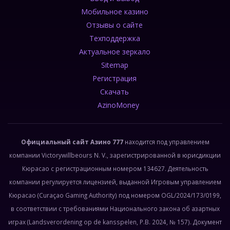
Мобильное казино
Отзывы о сайте
Техподдержка
Актуальное зеркало
Sitemap
Регистрация
Скачать
AzinoMoney
Официальный сайт Азино 777
находится под управлением
компании Victorywillbeours N. V., зарегистрированной в юрисдикции
Кюрасао с регистрационным номером 134627. Деятельность
компании регулируется лицензией, выданной Игровым управлением
Кюрасао (Curaçao Gaming Authority) под номером OGL/2024/173/0199,
в соответствии с требованиями Национального закона об азартных
играх (Landsverordening op de kansspelen, P.B. 2024, № 157). Документ