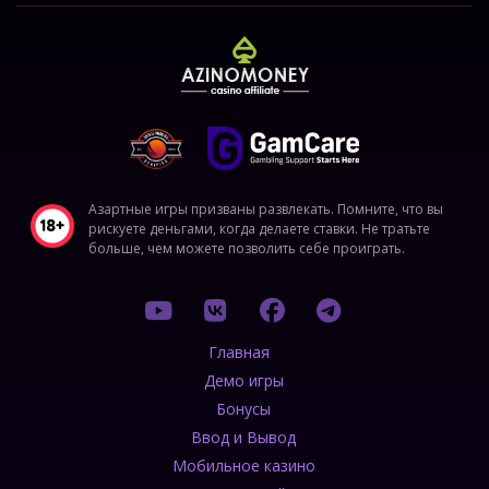
Азартные игры призваны развлекать. Помните, что вы
рискуете деньгами, когда делаете ставки. Не тратьте
больше, чем можете позволить себе проиграть.
Главная
Демо игры
Бонусы
Ввод и Вывод
Мобильное казино