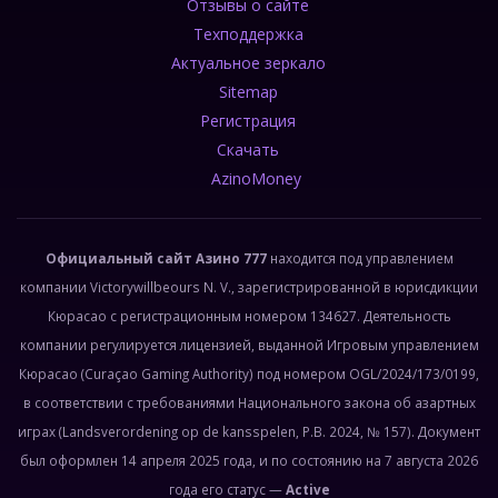
Отзывы о сайте
Техподдержка
Актуальное зеркало
Sitemap
Регистрация
Скачать
AzinoMoney
Официальный сайт Азино 777
находится под управлением
компании Victorywillbeours N. V., зарегистрированной в юрисдикции
Кюрасао с регистрационным номером 134627. Деятельность
компании регулируется лицензией, выданной Игровым управлением
Кюрасао (Curaçao Gaming Authority) под номером OGL/2024/173/0199,
в соответствии с требованиями Национального закона об азартных
играх (Landsverordening op de kansspelen, P.B. 2024, № 157). Документ
был оформлен 14 апреля 2025 года, и по состоянию на 7 августа 2026
года его статус —
Active