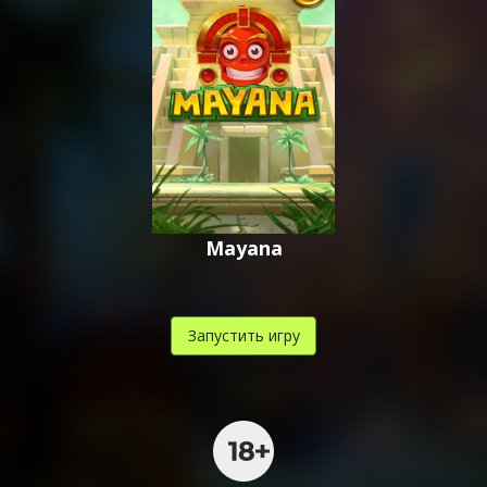
Mayana
Запустить игру