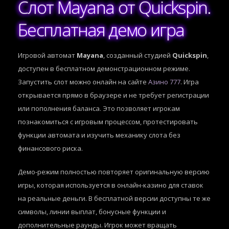
Слот Mayana от Quickspin.
Бесплатная демо игра
Игровой автомат
Mayana
, созданный студией
Quickspin
,
доступен в бесплатном демонстрационном режиме.
Запустить слот можно онлайн на сайте
Азино 777
. Игра
открывается прямо в браузере и не требует регистрации
или пополнения баланса. Это позволяет игрокам
познакомиться с игровым процессом, протестировать
функции автомата и изучить механику слота без
финансового риска.
Демо-режим полностью повторяет оригинальную версию
игры, которая используется в онлайн-казино для ставок
на реальные деньги. В бесплатной версии доступны те же
символы, линии выплат, бонусные функции и
дополнительные раунды. Игрок может вращать