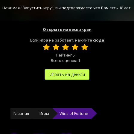
Нажимая "Запустить игру", вы подтверждаете что Вам есть 18 лет.
Открыть на весь экран
Если игра не работает, нажмите
сюда
Рейтинг
5
Всего оценок:
1
Играть на деньги
Главная
Игры
Wins of Fortune