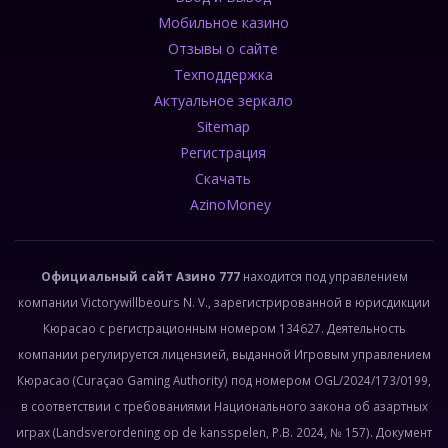
Мобильное казино
Отзывы о сайте
Техподдержка
Актуальное зеркало
Sitemap
Регистрация
Скачать
AzinoMoney
Официальный сайт Азино 777
находится под управлением
компании Victorywillbeours N. V., зарегистрированной в юрисдикции
Кюрасао с регистрационным номером 134627. Деятельность
компании регулируется лицензией, выданной Игровым управлением
Кюрасао (Curaçao Gaming Authority) под номером OGL/2024/173/0199,
в соответствии с требованиями Национального закона об азартных
играх (Landsverordening op de kansspelen, P.B. 2024, № 157). Документ