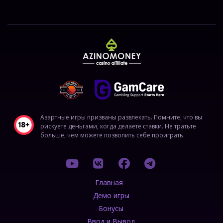
Азартные игры призваны развлекать. Помните, что вы
рискуете деньгами, когда делаете ставки. Не тратьте
больше, чем можете позволить себе проиграть.
Главная
Демо игры
Бонусы
Ввод и Вывод