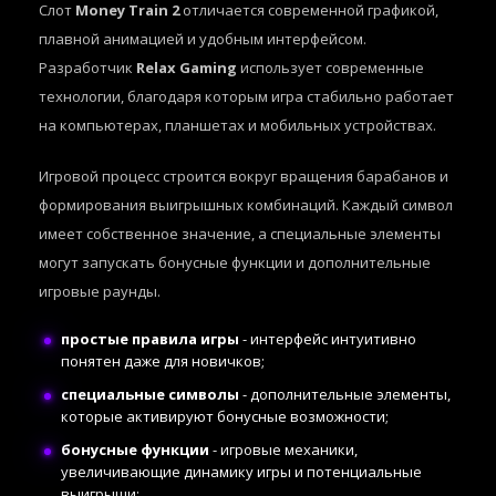
Слот
Money Train 2
отличается современной графикой,
плавной анимацией и удобным интерфейсом.
Разработчик
Relax Gaming
использует современные
технологии, благодаря которым игра стабильно работает
на компьютерах, планшетах и мобильных устройствах.
Игровой процесс строится вокруг вращения барабанов и
формирования выигрышных комбинаций. Каждый символ
имеет собственное значение, а специальные элементы
могут запускать бонусные функции и дополнительные
игровые раунды.
простые правила игры
- интерфейс интуитивно
понятен даже для новичков;
специальные символы
- дополнительные элементы,
которые активируют бонусные возможности;
бонусные функции
- игровые механики,
увеличивающие динамику игры и потенциальные
выигрыши;