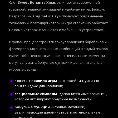
Слот
Sweet Bonanza Xmas
отличается современной
графикой, плавной анимацией и удобным интерфейсом.
Разработчик
Pragmatic Play
использует современные
технологии, благодаря которым игра стабильно работает
на компьютерах, планшетах и мобильных устройствах.
Игровой процесс строится вокруг вращения барабанов и
формирования выигрышных комбинаций. Каждый символ
имеет собственное значение, а специальные элементы
могут запускать бонусные функции и дополнительные
игровые раунды.
простые правила игры
- интерфейс интуитивно
понятен даже для новичков;
специальные символы
- дополнительные элементы,
которые активируют бонусные возможности;
бонусные функции
- игровые механики,
увеличивающие динамику игры и потенциальные
выигрыши;