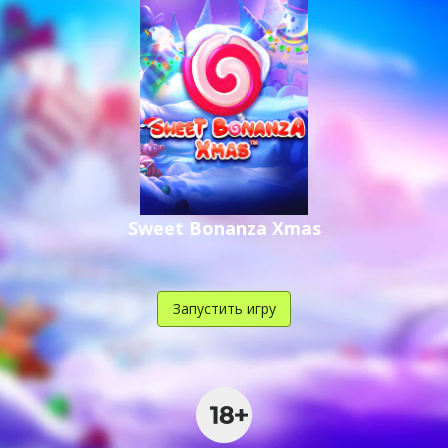
Sweet Bonanza Xmas
Запустить игру