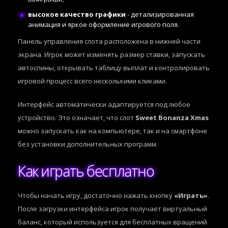
высокое качество графики
- детализированная
анимация и яркое оформление игрового поля.
Панель управления слота расположена в нижней части
экрана. Игрок может изменять размер ставки, запускать
автоспины, открывать таблицу выплат и контролировать
игровой процесс всего несколькими кликами.
Интерфейс автоматически адаптируется под любое
устройство. Это означает, что слот
Sweet Bonanza Xmas
можно запускать как на компьютере, так и на смартфоне
без установки дополнительных программ.
Как играть бесплатно
Чтобы начать игру, достаточно нажать кнопку
«Играть»
.
После загрузки интерфейса игрок получает виртуальный
баланс, который используется для бесплатных вращений