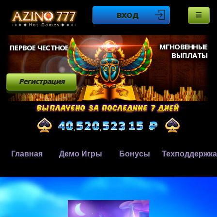
ВХОД
МГНОВЕННЫЕ
ПЕРВОЕ ЧЕСТНОЕ
ВЫПЛАТЫ
Регистрация
Главная
Демо Игры
Бонусы
Техподдержка
,
,
.