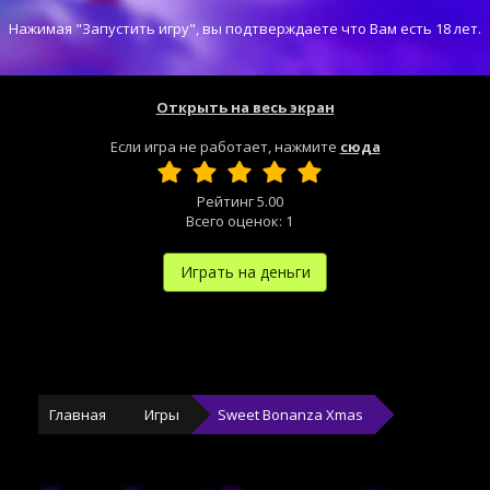
Нажимая "Запустить игру", вы подтверждаете что Вам есть 18 лет.
Открыть на весь экран
Если игра не работает, нажмите
сюда
Рейтинг
5.00
Всего оценок:
1
Играть на деньги
Главная
Игры
Sweet Bonanza Xmas