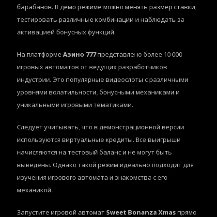
барабанов. В демо режиме можно менять размер ставки,
тестировать различные комбинации и наблюдать за
активацией бонусных функций.
На платформе
Азино 777
представлено более 10 000
игровых автоматов от ведущих разработчиков
индустрии. Это популярные видеослоты с различными
уровнями волатильности, бонусными механиками и
уникальными игровыми тематиками.
Следует учитывать, что в демонстрационной версии
используются виртуальные кредиты. Все выигрыши
начисляются на тестовый баланс и не могут быть
выведены. Однако такой режим идеально подходит для
изучения игрового автомата и знакомства с его
механикой.
Запустите игровой автомат
Sweet Bonanza Xmas
прямо