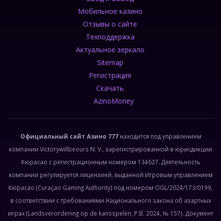
Мобильное казино
Отзывы о сайте
Техподдержка
Актуальное зеркало
Sitemap
Регистрация
Скачать
AzinoMoney
Официальный сайт Азино 777
находится под управлением
компании Victorywillbeours N. V., зарегистрированной в юрисдикции
Кюрасао с регистрационным номером 134627. Деятельность
компании регулируется лицензией, выданной Игровым управлением
Кюрасао (Curaçao Gaming Authority) под номером OGL/2024/173/0199,
в соответствии с требованиями Национального закона об азартных
играх (Landsverordening op de kansspelen, P.B. 2024, № 157). Документ