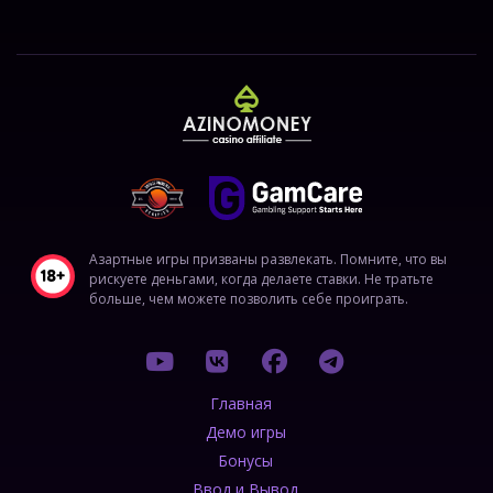
Азартные игры призваны развлекать. Помните, что вы
рискуете деньгами, когда делаете ставки. Не тратьте
больше, чем можете позволить себе проиграть.
Главная
Демо игры
Бонусы
Ввод и Вывод