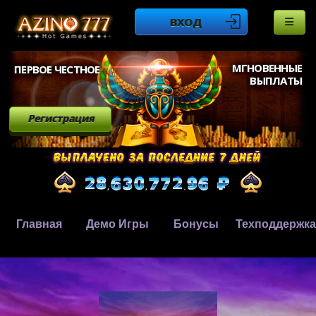
ВХОД
МГНОВЕННЫЕ
ПЕРВОЕ ЧЕСТНОЕ
ВЫПЛАТЫ
Регистрация
Главная
Демо Игры
Бонусы
Техподдержка
,
,
.