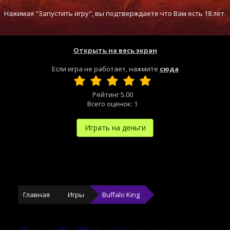
Нажимая "Запустить игру", вы подтверждаете что Вам есть 18 лет.
Открыть на весь экран
Если игра не работает, нажмите
сюда
Рейтинг
5.00
Всего оценок:
1
Играть на деньги
Главная
Игры
Buffalo King