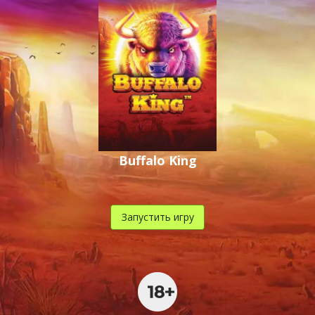
Buffalo King
Запустить игру