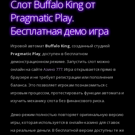
Слот Buffalo King от
Pragmatic Play.
Бесплатная демо игра
Игровой автомат
Buffalo King
, созданный студией
Pragmatic Play
, доступен в бесплатном
демонстрационном режиме. Запустить слот можно
онлайн на сайте
Азино 777
. Игра открывается прямо в
браузере и не требует регистрации или пополнения
баланса. Это позволяет игрокам познакомиться с
игровым процессом, протестировать функции автомата и
изучить механику слота без финансового риска.
Демо-режим полностью повторяет оригинальную версию
игры, которая используется в онлайн-казино для ставок
на реальные деньги. В бесплатной версии доступны те же